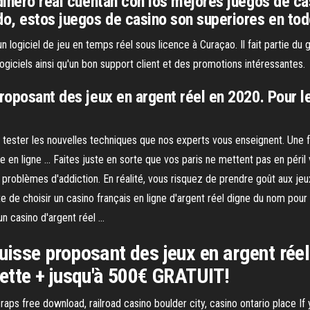
 dinero real cuentan con los mejores juegos de c
o, estos juegos de casino son superiores en to
un logiciel de jeu en temps réel sous licence à Curaçao. Il fait partie du
giciels ainsi qu'un bon support client et des promotions intéressantes.
proposant des jeux en argent réel en 2020. Pour l
 tester les nouvelles techniques que nos experts vous enseignent. Une fo
e en ligne … Faites juste en sorte que vos paris ne mettent pas en péril v
 problèmes d'addiction. En réalité, vous risquez de prendre goût aux je
te de choisir un casino français en ligne d'argent réel digne du nom pour 
un casino d'argent réel …
Suisse proposant des jeux en argent rée
ulette + jusqu'à 500€ GRATUIT!
aps free download, railroad casino boulder city, casino ontario place If