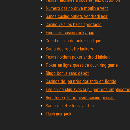
Texas machines à sous et jeux dayton oh
Numero casino drive moulin a vent
Sands casino outlets vendredi noir
Casino vals les bains spectacle
Fumer au casino rocky gap
Grand casino de poker en ligne
Sac a dos roulette kickers
Texas holdem poker android hileleri
Poker en ligne quest-ce quun ring game
Bingo bonus sans dépôt
Casinos de jeu près dorlando en floride
Eve online ship avec la plupart des emplacem
Bijouterie galerie geant casino pessac
Sac a roulette louis vuitton
Flash noir jack
Cotes de poker frappant couleur après flop