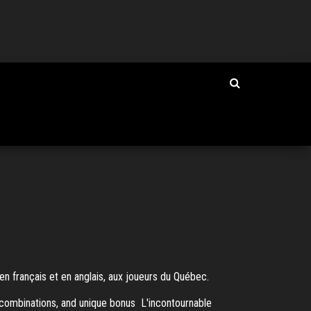
, en français et en anglais, aux joueurs du Québec.
 combinations, and unique bonus L'incontournable