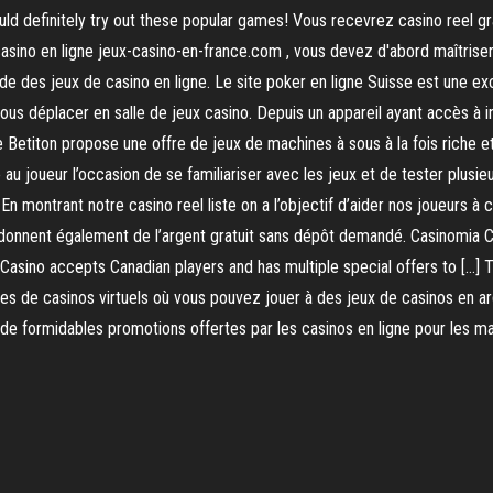
ld definitely try out these popular games! Vous recevrez casino reel gra
 casino en ligne jeux-casino-en-france.com , vous devez d'abord maîtrise
de des jeux de casino en ligne. Le site poker en ligne Suisse est une exc
ous déplacer en salle de jeux casino. Depuis un appareil ayant accès à i
ne Betiton propose une offre de jeux de machines à sous à la fois riche e
u joueur l’occasion de se familiariser avec les jeux et de tester plusie
n En montrant notre casino reel liste on a l’objectif d’aider nos joueurs 
onnent également de l’argent gratuit sans dépôt demandé. Casinomia Cas
Casino accepts Canadian players and has multiple special offers to […] 
ites de casinos virtuels où vous pouvez jouer à des jeux de casinos en a
e formidables promotions offertes par les casinos en ligne pour les mach