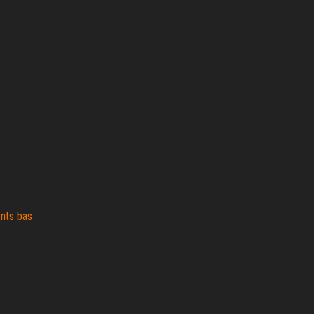
ents bas