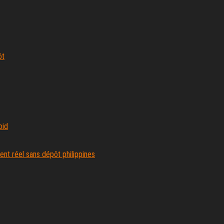
ôt
oid
ent réel sans dépôt philippines