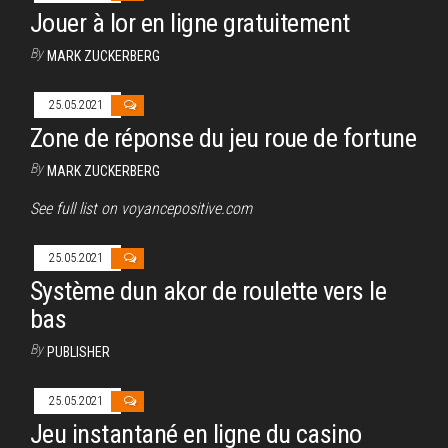
Jouer à lor en ligne gratuitement
By
MARK ZUCKERBERG
25.05.2021
Zone de réponse du jeu roue de fortune
By
MARK ZUCKERBERG
See full list on voyancepositive.com
25.05.2021
Système dun akor de roulette vers le
bas
By
PUBLISHER
25.05.2021
Jeu instantané en ligne du casino