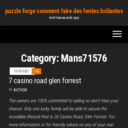
Skip
puzzle forge comment faire des fentes brûlantes
to
xbet1ewsw.web.app
the
content
Category: Mans71576
25.05.2021
7 casino road glen forrest
By
AUTHOR
The owners are 100% committed to selling so don’t miss your
chance. Only one lucky family will be able to secure the
incredible lifestyle that is 26 Casino Road, Glen Forrest. For
more information or for friendly advice on any of your real