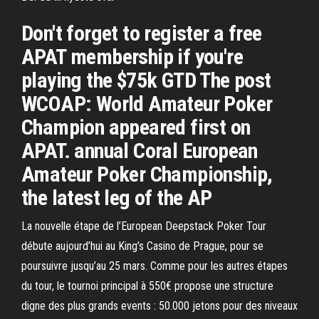
Don't forget to register a free
APAT membership if you're
playing the $75k GTD The post
WCOAP: World Amateur Poker
Champion appeared first on
APAT. annual Coral European
Amateur Poker Championship,
the latest leg of the AP
La nouvelle étape de l’European Deepstack Poker Tour
débute aujourd’hui au King’s Casino de Prague, pour se
poursuivre jusqu’au 25 mars. Comme pour les autres étapes
du tour, le tournoi principal à 550€ propose une structure
digne des plus grands events : 50.000 jetons pour des niveaux