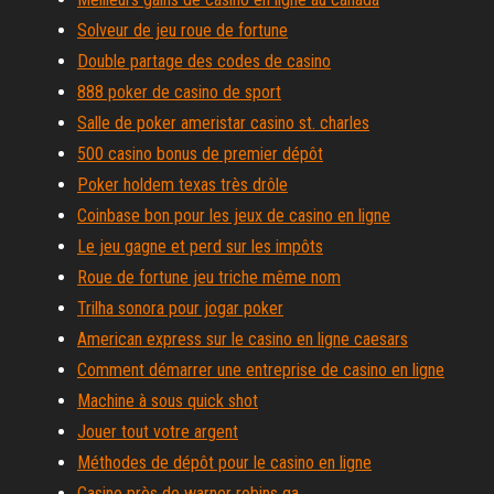
Solveur de jeu roue de fortune
Double partage des codes de casino
888 poker de casino de sport
Salle de poker ameristar casino st. charles
500 casino bonus de premier dépôt
Poker holdem texas très drôle
Coinbase bon pour les jeux de casino en ligne
Le jeu gagne et perd sur les impôts
Roue de fortune jeu triche même nom
Trilha sonora pour jogar poker
American express sur le casino en ligne caesars
Comment démarrer une entreprise de casino en ligne
Machine à sous quick shot
Jouer tout votre argent
Méthodes de dépôt pour le casino en ligne
Casino près de warner robins ga