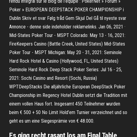
rendu intégral sur le blog de l'équipe : PokerNet » Forum »
Poker » EUROPEAN DEEPSTACK POKER CHAMPIONSHIP i
Dublin Skriv et svar Følg tråd Gem Skjul Del Gå til nyeste svar
Annonce - denne side indeholder reklamelinks. Jan 06, 2021 ·
Mid-States Poker Tour - MSPT Colorado: May 13 - 16, 2021:
FireKeepers Casino (Battle Creek, United States) Mid-States
Poker Tour - MSPT Michigan: May 20 - 31, 2021: Seminole
Hard Rock Hotel & Casino (Hollywood, FL, United States)
Seminole Hard Rock Deep Stack Poker Series: Jul 16 - 25,
2021: Sochi Casino and Resort (Sochi, Russia)
WPTDeepStacks Die alljährliche European DeepStack Poker
Championship im Regency Hotel Dublin setzt die Tradition mit
einem vollen Haus fort. Insgesamt 450 Teilnehmer wurden
beim € 500 + 50 No Limit Hold’em Turnier verzeichnet und so
geht es um eine Siegesprämie von € 48.000.
Es ging recht rasant los am Final Table