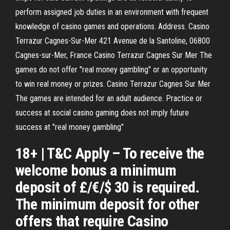
perform assigned job duties in an environment with frequent
knowledge of casino games and operations. Address. Casino
Terrazur Cagnes-Sur-Mer 421 Avenue de la Santoline, 06800
Cagnes-sur-Mer, France Casino Terrazur Cagnes Sur Mer The
games do not offer "real money gambling" or an opportunity
to win real money or prizes. Casino Terrazur Cagnes Sur Mer
The games are intended for an adult audience. Practice or
success at social casino gaming does not imply future
success at "real money gambling"
18+ | T&C Apply – To receive the
welcome bonus a minimum
deposit of £/€/$ 30 is required.
The minimum deposit for other
offers that require Casino