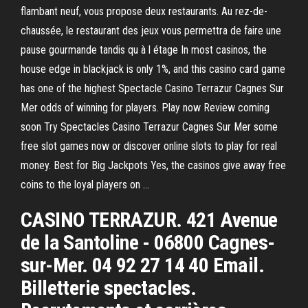
flambant neuf, vous propose deux restaurants. Au rez-de-
chaussée, le restaurant des jeux vous permettra de faire une
pause gourmande tandis qu à l étage In most casinos, the
house edge in blackjack is only 1%, and this casino card game
has one of the highest Spectacle Casino Terrazur Cagnes Sur
Mer odds of winning for players. Play now Review coming
soon Try Spectacles Casino Terrazur Cagnes Sur Mer some
free slot games now or discover online slots to play for real
money. Best for Big Jackpots Yes, the casinos give away free
coins to the loyal players on …
CASINO TERRAZUR. 421 Avenue
de la Santoline - 06800 Cagnes-
sur-Mer. 04 92 27 14 40 Email.
Billetterie spectacles.