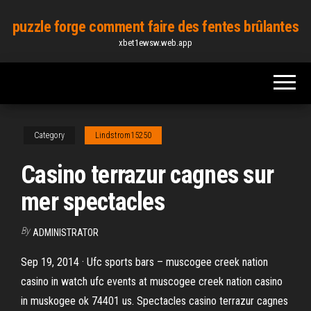
Skip
puzzle forge comment faire des fentes brûlantes
to
xbet1ewsw.web.app
the
content
Category
Lindstrom15250
Casino terrazur cagnes sur
mer spectacles
By
ADMINISTRATOR
Sep 19, 2014 · Ufc sports bars – muscogee creek nation
casino in watch ufc events at muscogee creek nation casino
in muskogee ok 74401 us. Spectacles casino terrazur cagnes