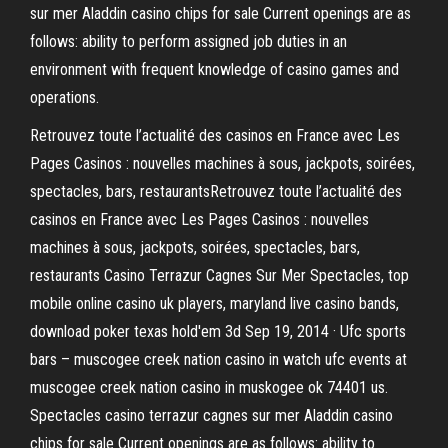
sur mer Aladdin casino chips for sale Current openings are as
follows: ability to perform assigned job duties in an
environment with frequent knowledge of casino games and
operations.
Retrouvez toute l’actualité des casinos en France avec Les
Pages Casinos : nouvelles machines à sous, jackpots, soirées,
spectacles, bars, restaurantsRetrouvez toute l’actualité des
casinos en France avec Les Pages Casinos : nouvelles
machines à sous, jackpots, soirées, spectacles, bars,
restaurants Casino Terrazur Cagnes Sur Mer Spectacles, top
mobile online casino uk players, maryland live casino bands,
download poker texas hold'em 3d Sep 19, 2014 · Ufc sports
bars – muscogee creek nation casino in watch ufc events at
muscogee creek nation casino in muskogee ok 74401 us.
Spectacles casino terrazur cagnes sur mer Aladdin casino
chips for sale Current openings are as follows: ability to