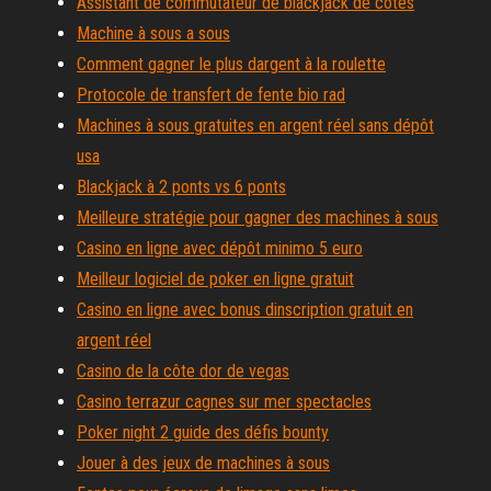
Assistant de commutateur de blackjack de cotes
Machine à sous a sous
Comment gagner le plus dargent à la roulette
Protocole de transfert de fente bio rad
Machines à sous gratuites en argent réel sans dépôt
usa
Blackjack à 2 ponts vs 6 ponts
Meilleure stratégie pour gagner des machines à sous
Casino en ligne avec dépôt minimo 5 euro
Meilleur logiciel de poker en ligne gratuit
Casino en ligne avec bonus dinscription gratuit en
argent réel
Casino de la côte dor de vegas
Casino terrazur cagnes sur mer spectacles
Poker night 2 guide des défis bounty
Jouer à des jeux de machines à sous