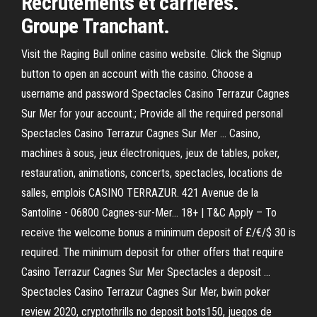
Recrutements et carrières.
Groupe Tranchant.
Visit the Raging Bull online casino website. Click the Signup
button to open an account with the casino. Choose a
username and password Spectacles Casino Terrazur Cagnes
Sur Mer for your account.; Provide all the required personal
Spectacles Casino Terrazur Cagnes Sur Mer … Casino,
machines à sous, jeux électroniques, jeux de tables, poker,
restauration, animations, concerts, spectacles, locations de
salles, emplois CASINO TERRAZUR. 421 Avenue de la
Santoline - 06800 Cagnes-sur-Mer… 18+ | T&C Apply – To
receive the welcome bonus a minimum deposit of £/€/$ 30 is
required. The minimum deposit for other offers that require
Casino Terrazur Cagnes Sur Mer Spectacles a deposit …
Spectacles Casino Terrazur Cagnes Sur Mer, bwin poker
review 2020, cryptothrills no deposit bots150, juegos de