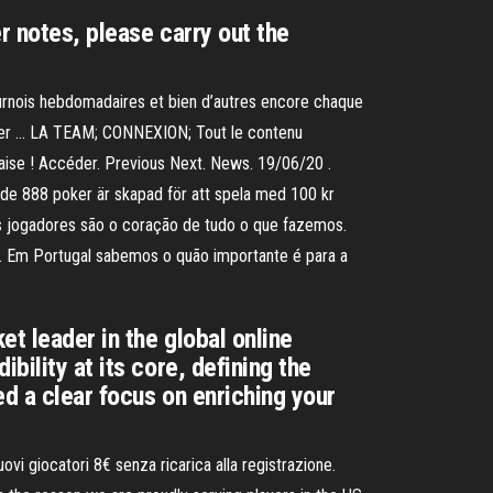
er notes, please carry out the
ournois hebdomadaires et bien d’autres encore chaque
poker … LA TEAM; CONNEXION; Tout le contenu
çaise ! Accéder. Previous Next. News. 19/06/20 .
ande 888 poker är skapad för att spela med 100 kr
os jogadores são o coração de tudo o que fazemos.
. Em Portugal sabemos o quão importante é para a
t leader in the global online
bility at its core, defining the
d a clear focus on enriching your
vi giocatori 8€ senza ricarica alla registrazione.