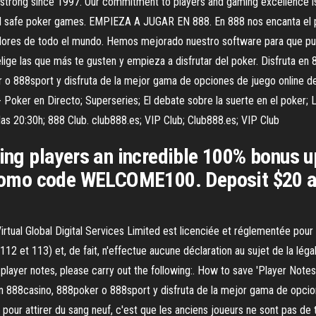
rong since 1997. Our commitment to players and gaming excellence is 
, and safe poker games. EMPIEZA A JUGAR EN 888. En 888 nos encanta el
adores de todo el mundo. Hemos mejorado nuestro software para que pue
ige las que más te gusten y empieza a disfrutar del poker. Disfruta en 
er o 888sport y disfruta de la mejor gama de opciones de juego online 
 Poker en Directo; Superseries; El debate sobre la suerte en el poker;
as 20:30h; 888 Club. club888.es; VIP Club; Club888.es; VIP Club
ering players an incredible 100% bonus
 promo code WELCOME100. Deposit $20 an
rtual Global Digital Services Limited est licenciée et réglementée pour o
12 et 113) et, de fait, n'effectue aucune déclaration au sujet de la légali
player notes, please carry out the following:. How to save 'Player Note
 en 888casino, 888poker o 888sport y disfruta de la mejor gama de opci
our attirer du sang neuf, c'est que les anciens joueurs ne sont pas de 