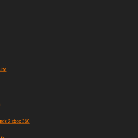
uite
k
n
ands 2 xbox 360