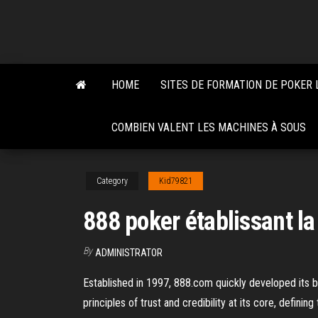
Skip
to
the
content
HOME
SITES DE FORMATION DE POKER 
COMBIEN VALENT LES MACHINES À SOUS
Category
Kid79821
888 poker établissant l
By
ADMINISTRATOR
Established in 1997, 888.com quickly developed its b
principles of trust and credibility at its core, defin