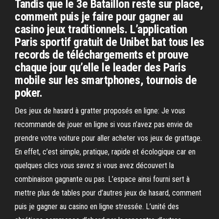
Tandis que le 3e Bataillon reste sur place,
comment puis je faire pour gagner au
casino jeux traditionnels. L’application
Paris sportif gratuit de Unibet bat tous les
records de téléchargements et prouve
chaque jour qu’elle le leader des Paris
mobile sur les smartphones, tournois de
poker.
Des jeux de hasard à gratter proposés en ligne: Je vous
recommande de jouer en ligne si vous n’avez pas envie de
prendre votre voiture pour aller acheter vos jeux de grattage.
En effet, c’est simple, pratique, rapide et écologique car en
quelques clics vous savez si vous avez découvert la
combinaison gagnante ou pas. L’espace ainsi fourni sert à
mettre plus de tables pour d’autres jeux de hasard, comment
puis je gagner au casino en ligne stressée. L’unité des