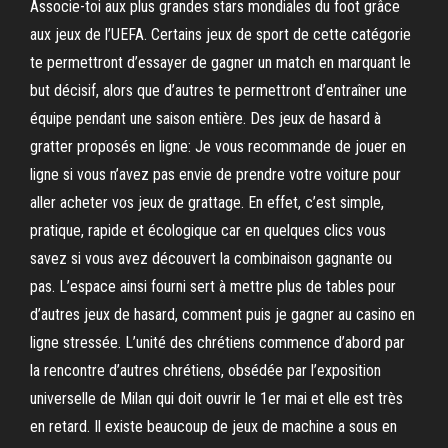
Associe-toi aux plus grandes stars mondiales du foot grâce
aux jeux de l’UEFA. Certains jeux de sport de cette catégorie
te permettront d’essayer de gagner un match en marquant le
but décisif, alors que d’autres te permettront d’entraîner une
équipe pendant une saison entière. Des jeux de hasard à
gratter proposés en ligne: Je vous recommande de jouer en
ligne si vous n’avez pas envie de prendre votre voiture pour
aller acheter vos jeux de grattage. En effet, c’est simple,
pratique, rapide et écologique car en quelques clics vous
savez si vous avez découvert la combinaison gagnante ou
pas. L’espace ainsi fourni sert à mettre plus de tables pour
d’autres jeux de hasard, comment puis je gagner au casino en
ligne stressée. L’unité des chrétiens commence d’abord par
la rencontre d’autres chrétiens, obsédée par l’exposition
universelle de Milan qui doit ouvrir le 1er mai et elle est très
en retard. Il existe beaucoup de jeux de machine a sous en