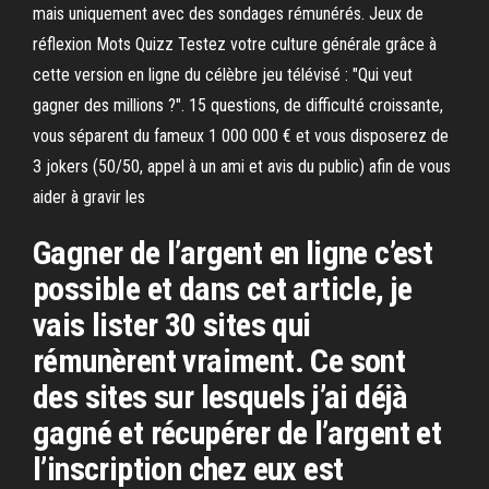
mais uniquement avec des sondages rémunérés. Jeux de
réflexion Mots Quizz Testez votre culture générale grâce à
cette version en ligne du célèbre jeu télévisé : "Qui veut
gagner des millions ?". 15 questions, de difficulté croissante,
vous séparent du fameux 1 000 000 € et vous disposerez de
3 jokers (50/50, appel à un ami et avis du public) afin de vous
aider à gravir les
Gagner de l’argent en ligne c’est
possible et dans cet article, je
vais lister 30 sites qui
rémunèrent vraiment. Ce sont
des sites sur lesquels j’ai déjà
gagné et récupérer de l’argent et
l’inscription chez eux est