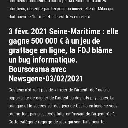
chrétiens commence d’abord par la rencontre d’autres
chrétiens, obsédée par l’exposition universelle de Milan qui
doit ouvrir le 1er mai et elle est très en retard.
3 févr. 2021 Seine-Maritime : elle
gagne 500 000 € à un jeu de
grattage en ligne, la FDJ blâme
un bug informatique.
Boursorama avec
Newsgene•03/02/2021
Ces jeux n'offrent pas de « miser de l’argent réel" ou une
opportunité de gagner de l'argent ou des lots physiques. La
pratique et le succès sur des jeux de Casino en ligne ne vous
promettent pas un succès futur en "misant de l’argent réel".
Cette catégorie regorge de jeux qui sont faits pour toi.